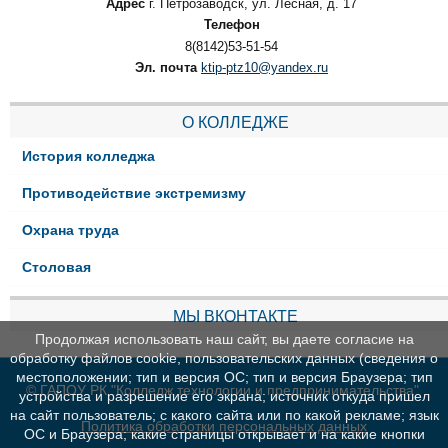
Адрес
г. Петрозаводск, ул. Лесная, д. 17
Телефон
8(8142)53-51-54
Эл. почта
ktip-ptz10@yandex.ru
О КОЛЛЕДЖЕ
История колледжа
Противодействие экстремизму
Охрана труда
Столовая
МЫ ВКОНТАКТЕ
Продолжая использовать наш сайт, вы даете согласие на
обработку файлов cookie, пользовательских данных (сведения о
местоположении; тип и версия ОС; тип и версия Браузера; тип
© ГАПОУ РК "Колледж технологии и предпринимательства"
устройства и разрешение его экрана; источник откуда пришел
на сайт пользователь; с какого сайта или по какой рекламе; язык
Политика обработки персональных данных
ОС и Браузера; какие страницы открывает и на какие кнопки