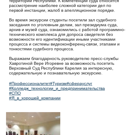
территории Республики. К компетенции суда относится
рассмотрение наиболее сложной категории дел по
первой инстанции, жалоб в апелляционном порядке.
Во время экскурсии студенты посетили зал судебного
заседания по уголовным делам, зал президиума суда,
архив и музей суда, ознакомились с работой программно-
технического комплекса для допроса свидетеля без
возможности его идентификации иными участниками
процесса и системы видеоконференц-связи, этапами и
тонкостями судебного процесса.
Выражаем благодарность руководителю пресс-службы
Хавротиной Вере Игоревне за возможность посетить
Верховный Суд Республики Карелия за интересную,
содержательную и познавательную экскурсию.
#Профессионалитет
#Туризм
#сферауслуг
#Колледж_технологии_и_предпринимательства
#СПО
#Я_в_хорошей_компании