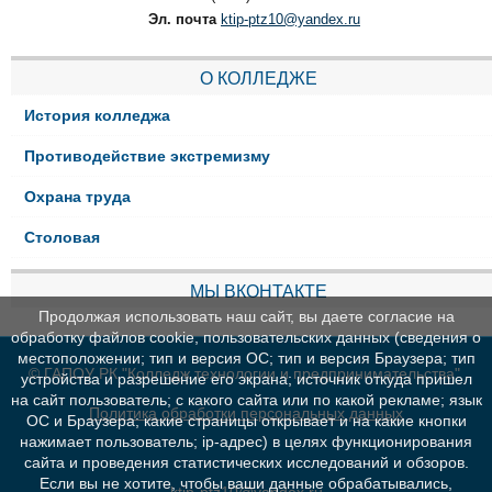
Эл. почта
ktip-ptz10@yandex.ru
О КОЛЛЕДЖЕ
История колледжа
Противодействие экстремизму
Охрана труда
Столовая
МЫ ВКОНТАКТЕ
Продолжая использовать наш сайт, вы даете согласие на
обработку файлов cookie, пользовательских данных (сведения о
местоположении; тип и версия ОС; тип и версия Браузера; тип
© ГАПОУ РК "Колледж технологии и предпринимательства"
устройства и разрешение его экрана; источник откуда пришел
на сайт пользователь; с какого сайта или по какой рекламе; язык
Политика обработки персональных данных
ОС и Браузера; какие страницы открывает и на какие кнопки
нажимает пользователь; ip-адрес) в целях функционирования
сайта и проведения статистических исследований и обзоров.
Если вы не хотите, чтобы ваши данные обрабатывались,
ktip-ptz10@yandex.ru