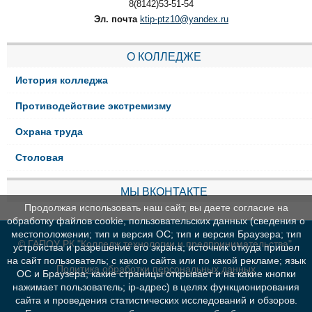
8(8142)53-51-54
Эл. почта
ktip-ptz10@yandex.ru
О КОЛЛЕДЖЕ
История колледжа
Противодействие экстремизму
Охрана труда
Столовая
МЫ ВКОНТАКТЕ
Продолжая использовать наш сайт, вы даете согласие на
обработку файлов cookie, пользовательских данных (сведения о
местоположении; тип и версия ОС; тип и версия Браузера; тип
© ГАПОУ РК "Колледж технологии и предпринимательства"
устройства и разрешение его экрана; источник откуда пришел
на сайт пользователь; с какого сайта или по какой рекламе; язык
Политика обработки персональных данных
ОС и Браузера; какие страницы открывает и на какие кнопки
нажимает пользователь; ip-адрес) в целях функционирования
сайта и проведения статистических исследований и обзоров.