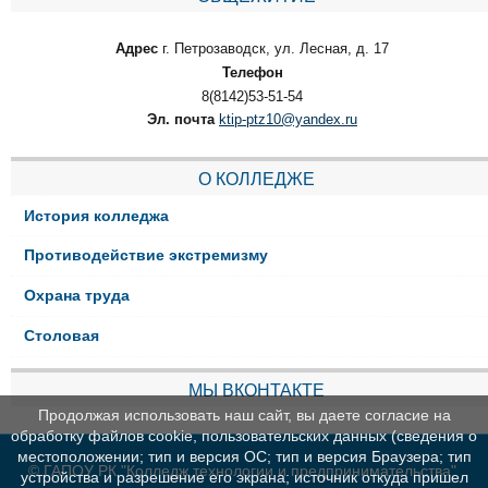
Адрес
г. Петрозаводск, ул. Лесная, д. 17
Телефон
8(8142)53-51-54
Эл. почта
ktip-ptz10@yandex.ru
О КОЛЛЕДЖЕ
История колледжа
Противодействие экстремизму
Охрана труда
Столовая
МЫ ВКОНТАКТЕ
Продолжая использовать наш сайт, вы даете согласие на
обработку файлов cookie, пользовательских данных (сведения о
местоположении; тип и версия ОС; тип и версия Браузера; тип
© ГАПОУ РК "Колледж технологии и предпринимательства"
устройства и разрешение его экрана; источник откуда пришел