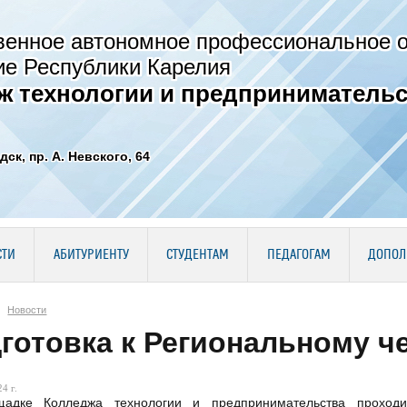
венное автономное профессиональное 
ие Республики Карелия
ж технологии и предпринимательс
дск, пр. А. Невского, 64
СТИ
АБИТУРИЕНТУ
СТУДЕНТАМ
ПЕДАГОГАМ
ДОПОЛ
Новости
готовка к Региональному 
4 г.
адке Колледжа технологии и предпринимательства проходит