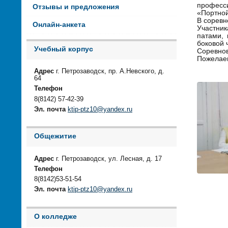
професси
Отзывы и предложения
«Портной
В соревн
Онлайн-анкета
Участник
патами,
боковой 
Учебный корпус
Соревнов
Пожелаем
Адрес
г. Петрозаводск, пр. А.Невского, д.
64
Телефон
8(8142) 57-42-39
Эл. почта
ktip-ptz10@yandex.ru
Общежитие
Адрес
г. Петрозаводск, ул. Лесная, д. 17
Телефон
8(8142)53-51-54
Эл. почта
ktip-ptz10@yandex.ru
О колледже