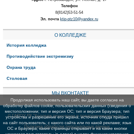
Телефон
8(8142)53-51-54
Эл. почта
ktip-ptz10@yandex.ru
О КОЛЛЕДЖЕ
История колледжа
Противодействие экстремизму
Охрана труда
Столовая
МЫ ВКОНТАКТЕ
Продолжая использовать наш сайт, вы даете согласие на
обработку файлов cookie, пользовательских данных (сведения о
местоположении; тип и версия ОС; тип и версия Браузера; тип
© ГАПОУ РК "Колледж технологии и предпринимательства"
устройства и разрешение его экрана; источник откуда пришел
на сайт пользователь; с какого сайта или по какой рекламе; язык
Политика обработки персональных данных
ОС и Браузера; какие страницы открывает и на какие кнопки