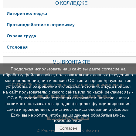
О КОЛЛЕДЖЕ
История колледжа
Противодействие экстремизму
Охрана труда
Столовая
МЫ ВКОНТАКТЕ
Продолжая использовать наш сайт, вы даете согласие на
обработку файлов cookie, пользовательских данных (сведения о
местоположении; тип и версия ОС; тип и версия Браузера; тип
© ГАПОУ РК "Колледж технологии и предпринимательства"
устройства и разрешение его экрана; источник откуда пришел
на сайт пользователь; с какого сайта или по какой рекламе; язык
Политика обработки персональных данных
ОС и Браузера; какие страницы открывает и на какие кнопки
нажимает пользователь; ip-адрес) в целях функционирования
сайта и проведения статистических исследований и обзоров.
Если вы не хотите, чтобы ваши данные обрабатывались,
ktip-ptz10@yandex.ru
покиньте сайт.
Согласен
© Конструктор сайтов
Nubex.ru