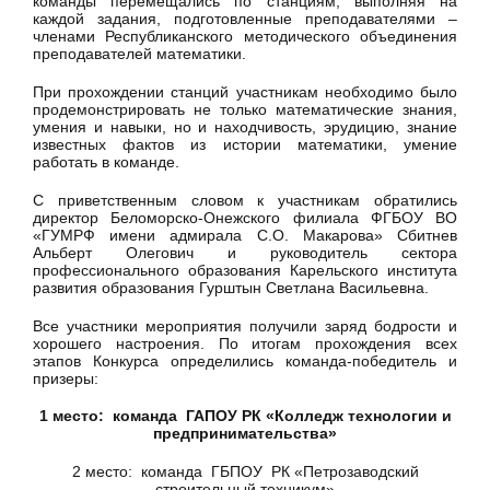
команды перемещались по станциям, выполняя на
каждой задания, подготовленные преподавателями –
членами Республиканского методического объединения
преподавателей математики.
При прохождении станций участникам необходимо было
продемонстрировать не только математические знания,
умения и навыки, но и находчивость, эрудицию, знание
известных фактов из истории математики, умение
работать в команде.
С приветственным словом к участникам обратились
директор Беломорско-Онежского филиала ФГБОУ ВО
«ГУМРФ имени адмирала С.О. Макарова» Сбитнев
Альберт Олегович и руководитель сектора
профессионального образования Карельского института
развития образования Гурштын Светлана Васильевна.
Все участники мероприятия получили заряд бодрости и
хорошего настроения. По итогам прохождения всех
этапов Конкурса определились команда-победитель и
призеры:
1 место: команда ГАПОУ РК «Колледж технологии и
предпринимательства»
2 место: команда ГБПОУ РК «Петрозаводский
строительный техникум»