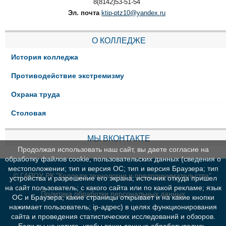
8(8142)53-51-54
Эл. почта
ktip-ptz10@yandex.ru
О КОЛЛЕДЖЕ
История колледжа
Противодействие экстремизму
Охрана труда
Столовая
МЫ ВКОНТАКТЕ
Продолжая использовать наш сайт, вы даете согласие на
обработку файлов cookie, пользовательских данных (сведения о
местоположении; тип и версия ОС; тип и версия Браузера; тип
© ГАПОУ РК "Колледж технологии и предпринимательства"
устройства и разрешение его экрана; источник откуда пришел
на сайт пользователь; с какого сайта или по какой рекламе; язык
Политика обработки персональных данных
ОС и Браузера; какие страницы открывает и на какие кнопки
нажимает пользователь; ip-адрес) в целях функционирования
сайта и проведения статистических исследований и обзоров.