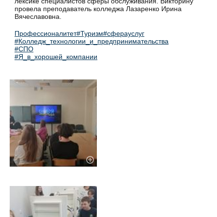
лексике специалистов сферы обслуживания. Викторину
провела преподаватель колледжа Лазаренко Ирина
Вячеславовна.
Профессионалитет
#Туризм
#сферауслуг
#Колледж_технологии_и_предпринимательства
#СПО
#Я_в_хорошей_компании