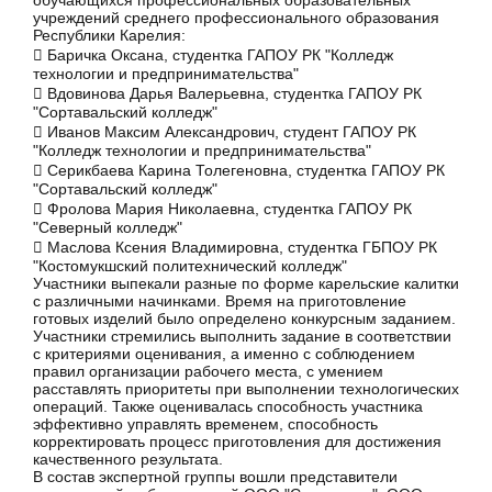
обучающихся профессиональных образовательных
учреждений среднего профессионального образования
Республики Карелия:
 Баричка Оксана, студентка ГАПОУ РК "Колледж
технологии и предпринимательства"
 Вдовинова Дарья Валерьевна, студентка ГАПОУ РК
"Сортавальский колледж"
 Иванов Максим Александрович, студент ГАПОУ РК
"Колледж технологии и предпринимательства"
 Серикбаева Карина Толегеновна, студентка ГАПОУ РК
"Сортавальский колледж"
 Фролова Мария Николаевна, студентка ГАПОУ РК
"Северный колледж"
 Маслова Ксения Владимировна, студентка ГБПОУ РК
"Костомукшский политехнический колледж"
Участники выпекали разные по форме карельские калитки
с различными начинками. Время на приготовление
готовых изделий было определено конкурсным заданием.
Участники стремились выполнить задание в соответствии
с критериями оценивания, а именно с соблюдением
правил организации рабочего места, с умением
расставлять приоритеты при выполнении технологических
операций. Также оценивалась способность участника
эффективно управлять временем, способность
корректировать процесс приготовления для достижения
качественного результата.
В состав экспертной группы вошли представители