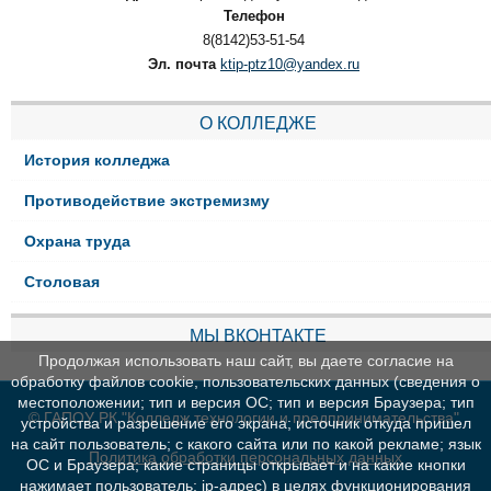
Телефон
8(8142)53-51-54
Эл. почта
ktip-ptz10@yandex.ru
О КОЛЛЕДЖЕ
История колледжа
Противодействие экстремизму
Охрана труда
Столовая
МЫ ВКОНТАКТЕ
Продолжая использовать наш сайт, вы даете согласие на
обработку файлов cookie, пользовательских данных (сведения о
местоположении; тип и версия ОС; тип и версия Браузера; тип
© ГАПОУ РК "Колледж технологии и предпринимательства"
устройства и разрешение его экрана; источник откуда пришел
на сайт пользователь; с какого сайта или по какой рекламе; язык
Политика обработки персональных данных
ОС и Браузера; какие страницы открывает и на какие кнопки
нажимает пользователь; ip-адрес) в целях функционирования