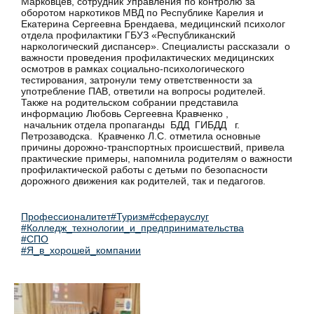
Марковцев, сотрудник Управления по контролю за
оборотом наркотиков МВД по Республике Карелия и
Екатерина Сергеевна Брендаева, медицинский психолог
отдела профилактики ГБУЗ «Республиканский
наркологический диспансер». Специалисты рассказали о
важности проведения профилактических медицинских
осмотров в рамках социально-психологического
тестирования, затронули тему ответственности за
употребление ПАВ, ответили на вопросы родителей.
Также на родительском собрании представила
информацию Любовь Сергеевна Кравченко ,
начальник отдела пропаганды БДД ГИБДД г.
Петрозаводска. Кравченко Л.С. отметила основные
причины дорожно-транспортных происшествий, привела
практические примеры, напомнила родителям о важности
профилактической работы с детьми по безопасности
дорожного движения как родителей, так и педагогов.
Профессионалитет
#Туризм
#сферауслуг
#Колледж_технологии_и_предпринимательства
#СПО
#Я_в_хорошей_компании