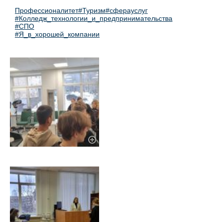
Профессионалитет
#Туризм
#сферауслуг
#Колледж_технологии_и_предпринимательства
#СПО
#Я_в_хорошей_компании