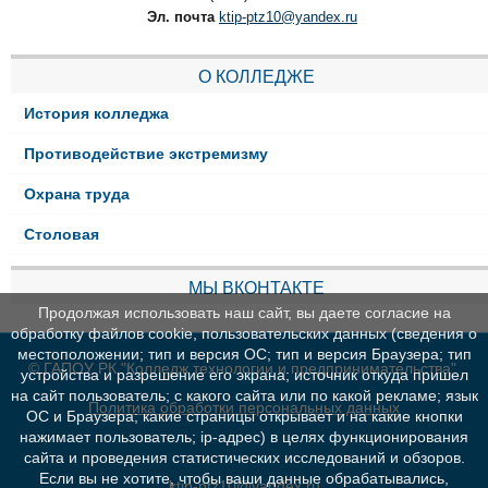
Эл. почта
ktip-ptz10@yandex.ru
О КОЛЛЕДЖЕ
История колледжа
Противодействие экстремизму
Охрана труда
Столовая
МЫ ВКОНТАКТЕ
Продолжая использовать наш сайт, вы даете согласие на
обработку файлов cookie, пользовательских данных (сведения о
местоположении; тип и версия ОС; тип и версия Браузера; тип
© ГАПОУ РК "Колледж технологии и предпринимательства"
устройства и разрешение его экрана; источник откуда пришел
на сайт пользователь; с какого сайта или по какой рекламе; язык
Политика обработки персональных данных
ОС и Браузера; какие страницы открывает и на какие кнопки
нажимает пользователь; ip-адрес) в целях функционирования
сайта и проведения статистических исследований и обзоров.
Если вы не хотите, чтобы ваши данные обрабатывались,
ktip-ptz10@yandex.ru