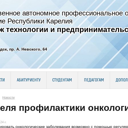
венное автономное профессиональное 
ие Республики Карелия
ж технологии и предпринимательс
дск, пр. А. Невского, 64
СТИ
АБИТУРИЕНТУ
СТУДЕНТАМ
ПЕДАГОГАМ
ДОПОЛ
Новости
еля профилактики онколог
24 г.
ировать онкологические заболевания возможно с помощью регуляр