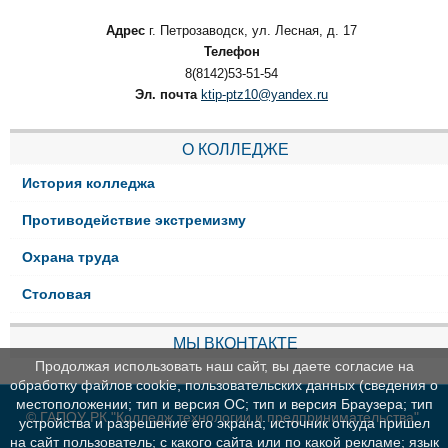
Адрес
г. Петрозаводск, ул. Лесная, д. 17
Телефон
8(8142)53-51-54
Эл. почта
ktip-ptz10@yandex.ru
О КОЛЛЕДЖЕ
История колледжа
Противодействие экстремизму
Охрана труда
Столовая
МЫ ВКОНТАКТЕ
Продолжая использовать наш сайт, вы даете согласие на
обработку файлов cookie, пользовательских данных (сведения о
местоположении; тип и версия ОС; тип и версия Браузера; тип
© ГАПОУ РК "Колледж технологии и предпринимательства"
устройства и разрешение его экрана; источник откуда пришел
на сайт пользователь; с какого сайта или по какой рекламе; язык