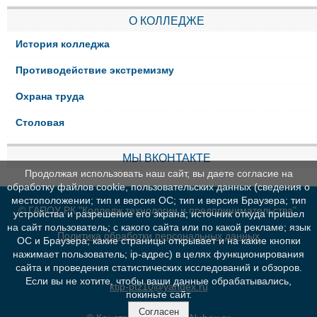
О КОЛЛЕДЖЕ
История колледжа
Противодействие экстремизму
Охрана труда
Столовая
МЫ ВКОНТАКТЕ
Продолжая использовать наш сайт, вы даете согласие на
обработку файлов cookie, пользовательских данных (сведения о
местоположении; тип и версия ОС; тип и версия Браузера; тип
© ГАПОУ РК "Колледж технологии и предпринимательства"
устройства и разрешение его экрана; источник откуда пришел
на сайт пользователь; с какого сайта или по какой рекламе; язык
Политика обработки персональных данных
ОС и Браузера; какие страницы открывает и на какие кнопки
нажимает пользователь; ip-адрес) в целях функционирования
сайта и проведения статистических исследований и обзоров.
Если вы не хотите, чтобы ваши данные обрабатывались,
ktip-ptz10@yandex.ru
покиньте сайт.
Согласен