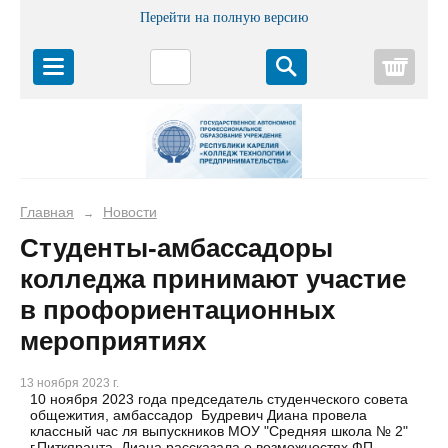
Перейти на полную версию
Корз
Главная
Новости
→
Студенты-амбассадоры
колледжа принимают участие
в профориентационных
мероприятиях
13 ноября 2023 г.
10 ноября 2023 года председатель студенческого совета
общежития, амбассадор Будревич Диана провела
классный час ля выпускников МОУ "Средняя школа № 2"
г.Питкяранта. Диана рассказала о возможностях ФП