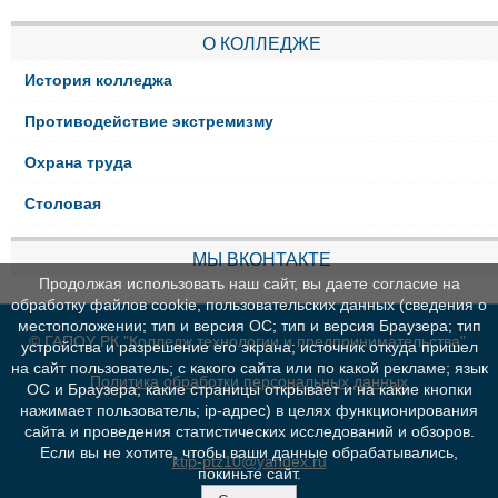
О КОЛЛЕДЖЕ
История колледжа
Противодействие экстремизму
Охрана труда
Столовая
МЫ ВКОНТАКТЕ
Продолжая использовать наш сайт, вы даете согласие на
обработку файлов cookie, пользовательских данных (сведения о
местоположении; тип и версия ОС; тип и версия Браузера; тип
© ГАПОУ РК "Колледж технологии и предпринимательства"
устройства и разрешение его экрана; источник откуда пришел
на сайт пользователь; с какого сайта или по какой рекламе; язык
Политика обработки персональных данных
ОС и Браузера; какие страницы открывает и на какие кнопки
нажимает пользователь; ip-адрес) в целях функционирования
сайта и проведения статистических исследований и обзоров.
Если вы не хотите, чтобы ваши данные обрабатывались,
ktip-ptz10@yandex.ru
покиньте сайт.