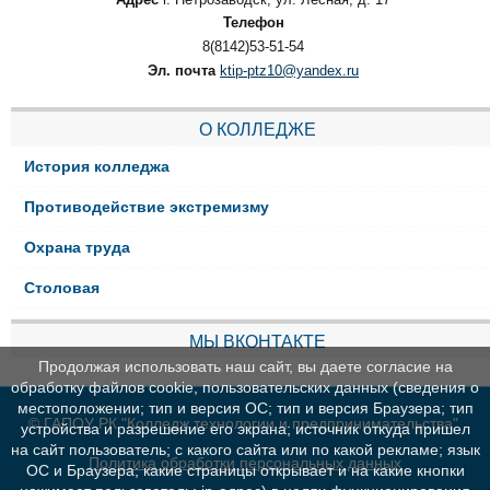
Телефон
8(8142)53-51-54
Эл. почта
ktip-ptz10@yandex.ru
О КОЛЛЕДЖЕ
История колледжа
Противодействие экстремизму
Охрана труда
Столовая
МЫ ВКОНТАКТЕ
Продолжая использовать наш сайт, вы даете согласие на
обработку файлов cookie, пользовательских данных (сведения о
местоположении; тип и версия ОС; тип и версия Браузера; тип
© ГАПОУ РК "Колледж технологии и предпринимательства"
устройства и разрешение его экрана; источник откуда пришел
на сайт пользователь; с какого сайта или по какой рекламе; язык
Политика обработки персональных данных
ОС и Браузера; какие страницы открывает и на какие кнопки