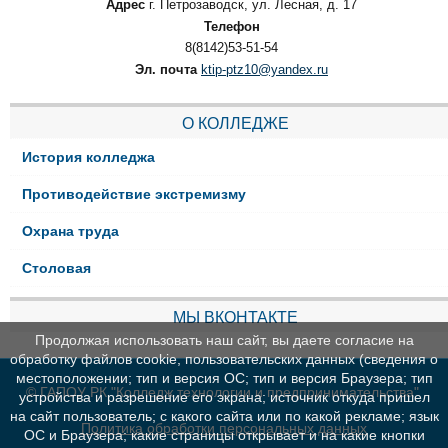
Адрес
г. Петрозаводск, ул. Лесная, д. 17
Телефон
8(8142)53-51-54
Эл. почта
ktip-ptz10@yandex.ru
О КОЛЛЕДЖЕ
История колледжа
Противодействие экстремизму
Охрана труда
Столовая
МЫ ВКОНТАКТЕ
Продолжая использовать наш сайт, вы даете согласие на
обработку файлов cookie, пользовательских данных (сведения о
местоположении; тип и версия ОС; тип и версия Браузера; тип
© ГАПОУ РК "Колледж технологии и предпринимательства"
устройства и разрешение его экрана; источник откуда пришел
на сайт пользователь; с какого сайта или по какой рекламе; язык
Политика обработки персональных данных
ОС и Браузера; какие страницы открывает и на какие кнопки