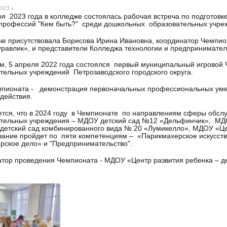
023 г.
ря 2023 года в колледже состоялась рабочая встреча по подготов
профессий "Кем быть?" среди дошкольных образовательных учреж
че присутствовала Борисова Ирина Ивановна, координатор Чемпио
авлик», и представители Колледжа технологии и предпринимател
, 5 апреля 2022 года состоялся первый муниципальный игровой
тельных учреждений Петрозаводского городского округа.
пионата - демонстрация первоначальных профессиональных умен
 действия.
тся, что в 2024 году в Чемпионате по направлениям сферы обсл
ательных учреждения – МДОУ детский сад №12 «Дельфинчик», МД
 детский сад комбинированного вида № 20 «Лумикелло», МДОУ «Це
ание пройдет по пяти компетенциям – «Парикмахерское искусств
рское дело» и "Предпринимательство".
тор проведения Чемпионата - МДОУ «Центр развития ребенка – д