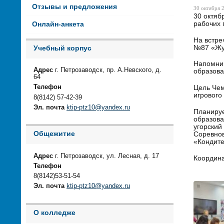
Отзывы и предложения
30 октября 2
30 октяб
рабочих 
Онлайн-анкета
На встре
№87 «Жур
Учебный корпус
Напомним
Адрес
г. Петрозаводск, пр. А.Невского, д.
образова
64
Телефон
Цель Чем
игрового
8(8142) 57-42-39
Эл. почта
ktip-ptz10@yandex.ru
Планируе
образов
угорский
Общежитие
Соревнов
«Кондите
Адрес
г. Петрозаводск, ул. Лесная, д. 17
Координа
Телефон
8(8142)53-51-54
Эл. почта
ktip-ptz10@yandex.ru
О колледже