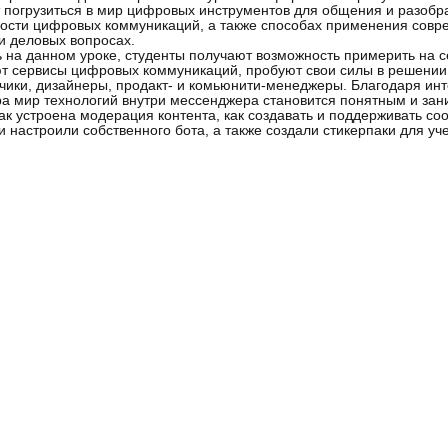
 погрузиться в мир цифровых инструментов для общения и разобра
ости цифровых коммуникаций, а также способах применения совр
и деловых вопросах.
 на данном уроке, студенты получают возможность примерить на се
т сервисы цифровых коммуникаций, пробуют свои силы в решении
чики, дизайнеры, продакт- и комьюнити-менеджеры. Благодаря ин
а мир технологий внутри мессенджера становится понятным и за
как устроена модерация контента, как создавать и поддерживать со
и настроили собственного бота, а также создали стикерпаки для уч