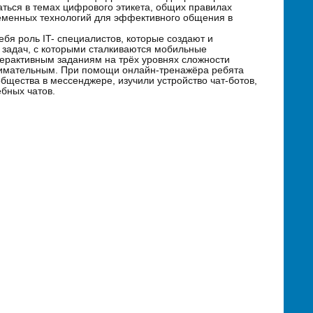
ться в темах цифрового этикета, общих правилах
еменных технологий для эффективного общения в
бя роль IT- специалистов, которые создают и
 задач, с которыми сталкиваются мобильные
терактивным заданиям на трёх уровнях сложности
нимательным. При помощи онлайн-тренажёра ребята
общества в мессенджере, изучили устройство чат-ботов,
ебных чатов.