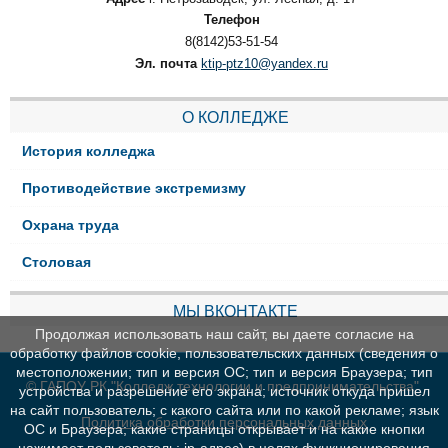
Телефон
8(8142)53-51-54
Эл. почта
ktip-ptz10@yandex.ru
О КОЛЛЕДЖЕ
История колледжа
Противодействие экстремизму
Охрана труда
Столовая
МЫ ВКОНТАКТЕ
Продолжая использовать наш сайт, вы даете согласие на
обработку файлов cookie, пользовательских данных (сведения о
местоположении; тип и версия ОС; тип и версия Браузера; тип
© ГАПОУ РК "Колледж технологии и предпринимательства"
устройства и разрешение его экрана; источник откуда пришел
на сайт пользователь; с какого сайта или по какой рекламе; язык
Политика обработки персональных данных
ОС и Браузера; какие страницы открывает и на какие кнопки