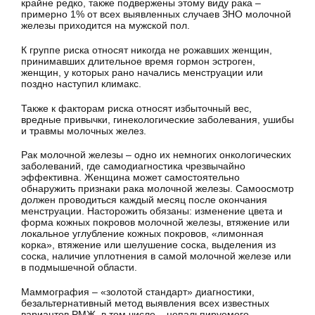
крайне редко, также подвержены этому виду рака –
примерно 1% от всех выявленных случаев ЗНО молочной
железы приходится на мужской пол.
К группе риска относят никогда не рожавших женщин,
принимавших длительное время гормон эстроген,
женщин, у которых рано начались менструации или
поздно наступил климакс.
Также к факторам риска относят избыточный вес,
вредные привычки, гинекологические заболевания, ушибы
и травмы молочных желез.
Рак молочной железы – одно их немногих онкологических
заболеваний, где самодиагностика чрезвычайно
эффективна. Женщина может самостоятельно
обнаружить признаки рака молочной железы. Самоосмотр
должен проводиться каждый месяц после окончания
менструации. Насторожить обязаны: изменение цвета и
форма кожных покровов молочной железы, втяжение или
локальное углубление кожных покровов, «лимонная
корка», втяжение или шелушение соска, выделения из
соска, наличие уплотнения в самой молочной железе или
в подмышечной области.
Маммография – «золотой стандарт» диагностики,
безальтернативный метод выявления всех известных
вариантов РМЖ, в том числе – непальпируемого.