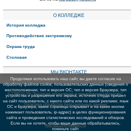
О КОЛЛЕДЖЕ
История колледжа
Противодействие экстремизму
Охрана труда
Столовая
МЫ ВКОНТАКТЕ
Продолжая использовать наш сайт, вы даете согласие на
обработку файлов cookie, пользовательских данных (сведения о
местоположении; тип и версия ОС; тип и версия Браузера; тип
© ГАПОУ РК "Колледж технологии и предпринимательства"
устройства и разрешение его экрана; источник откуда пришел
на сайт пользователь; с какого сайта или по какой рекламе; язык
Политика обработки персональных данных
ОС и Браузера; какие страницы открывает и на какие кнопки
нажимает пользователь; ip-адрес) в целях функционирования
сайта и проведения статистических исследований и обзоров.
Если вы не хотите, чтобы ваши данные обрабатывались,
ktip-ptz10@yandex.ru
покиньте сайт.