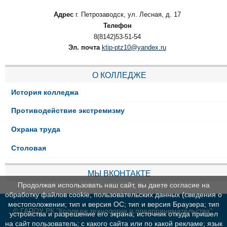
Адрес
г. Петрозаводск, ул. Лесная, д. 17
Телефон
8(8142)53-51-54
Эл. почта
ktip-ptz10@yandex.ru
О КОЛЛЕДЖЕ
История колледжа
Противодействие экстремизму
Охрана труда
Столовая
МЫ ВКОНТАКТЕ
Продолжая использовать наш сайт, вы даете согласие на
обработку файлов cookie, пользовательских данных (сведения о
местоположении; тип и версия ОС; тип и версия Браузера; тип
© ГАПОУ РК "Колледж технологии и предпринимательства"
устройства и разрешение его экрана; источник откуда пришел
на сайт пользователь; с какого сайта или по какой рекламе; язык