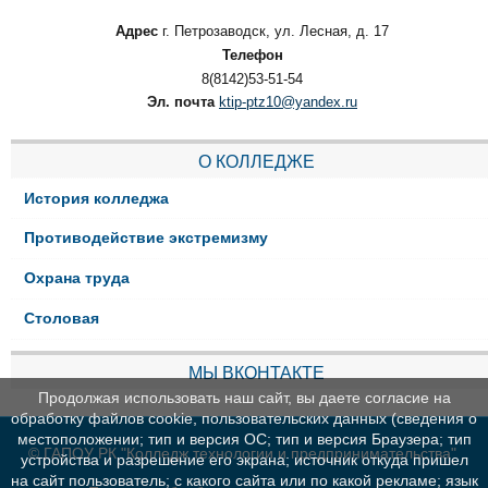
Адрес
г. Петрозаводск, ул. Лесная, д. 17
Телефон
8(8142)53-51-54
Эл. почта
ktip-ptz10@yandex.ru
О КОЛЛЕДЖЕ
История колледжа
Противодействие экстремизму
Охрана труда
Столовая
МЫ ВКОНТАКТЕ
Продолжая использовать наш сайт, вы даете согласие на
обработку файлов cookie, пользовательских данных (сведения о
местоположении; тип и версия ОС; тип и версия Браузера; тип
© ГАПОУ РК "Колледж технологии и предпринимательства"
устройства и разрешение его экрана; источник откуда пришел
на сайт пользователь; с какого сайта или по какой рекламе; язык