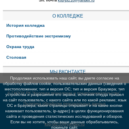
Эл. почта
ktip-ptz10@yandex.ru
О КОЛЛЕДЖЕ
История колледжа
Противодействие экстремизму
Охрана труда
Столовая
МЫ ВКОНТАКТЕ
Продолжая использовать наш сайт, вы даете согласие на
обработку файлов cookie, пользовательских данных (сведения о
местоположении; тип и версия ОС; тип и версия Браузера; тип
© ГАПОУ РК "Колледж технологии и предпринимательства"
устройства и разрешение его экрана; источник откуда пришел
на сайт пользователь; с какого сайта или по какой рекламе; язык
Политика обработки персональных данных
ОС и Браузера; какие страницы открывает и на какие кнопки
нажимает пользователь; ip-адрес) в целях функционирования
сайта и проведения статистических исследований и обзоров.
Если вы не хотите, чтобы ваши данные обрабатывались,
ktip-ptz10@yandex.ru
покиньте сайт.