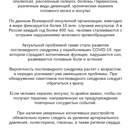
эпилепсия, рассеянный склероз, болезнь Паркинсона,
различные виды деменций, хроническая ишемия
головного мозга и инсульт.
По данным Всемирной инсультной организации, ежегодно
в мире фиксируется более 15 млн. случаев инсультов. А в
России каждый год более 400 тыс. человек сталкиваются с
острыми нарушениями мозгового кровообращения.
Актуальной проблемой также стало развитие
постковидного синдрома у переболевших COVID-19, при
котором страдают когнитивные функции, нарушается сон,
развиваются головные боли и астения.
Вероятность постковидного синдрома растет с возрастом,
и нередко усиливает уже имеющиеся проблемы. При
обнаружении симптомов постковидного синдрома следует
обратиться к врачу.
Если человек перенес инсульт, то крайне важно, чтобы он
получал терапию, направленную на предупреждение
повторных сосудистых событий.
При наличии умеренных когнитивных расстройств
обязательно нужно следить за уровнем артериального
давления, холестерина, глюкозы, а также ритмом сердца.