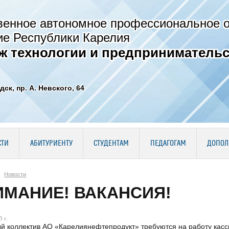
венное автономное профессиональное 
ие Республики Карелия
ж технологии и предпринимательс
дск, пр. А. Невского, 64
СТИ
АБИТУРИЕНТУ
СТУДЕНТАМ
ПЕДАГОГАМ
ДОПОЛ
Новости
ИМАНИЕ! ВАКАНСИЯ!
 г.
й коллектив АО «Карелиянефтепродукт» требуются на работу касс