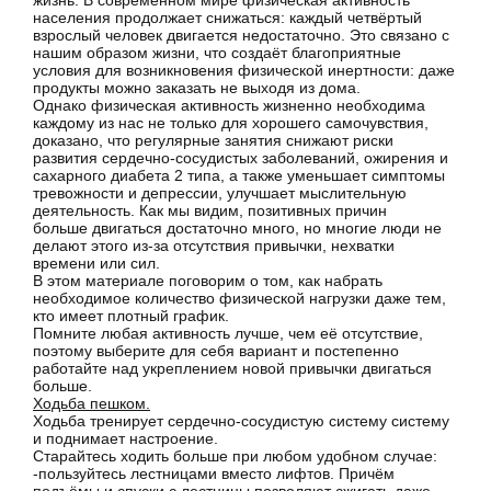
жизнь. В современном мире физическая активность
населения продолжает снижаться: каждый четвёртый
взрослый человек двигается недостаточно. Это связано с
нашим образом жизни, что создаёт благоприятные
условия для возникновения физической инертности: даже
продукты можно заказать не выходя из дома.
Однако физическая активность жизненно необходима
каждому из нас не только для хорошего самочувствия,
доказано, что регулярные занятия снижают риски
развития сердечно-сосудистых заболеваний, ожирения и
сахарного диабета 2 типа, а также уменьшает симптомы
тревожности и депрессии, улучшает мыслительную
деятельность. Как мы видим, позитивных причин
больше двигаться достаточно много, но многие люди не
делают этого из-за отсутствия привычки, нехватки
времени или сил.
В этом материале поговорим о том, как набрать
необходимое количество физической нагрузки даже тем,
кто имеет плотный график.
Помните любая активность лучше, чем её отсутствие,
поэтому выберите для себя вариант и постепенно
работайте над укреплением новой привычки двигаться
больше.
Ходьба пешком.
Ходьба тренирует сердечно-сосудистую систему систему
и поднимает настроение.
Старайтесь ходить больше при любом удобном случае:
-пользуйтесь лестницами вместо лифтов. Причём