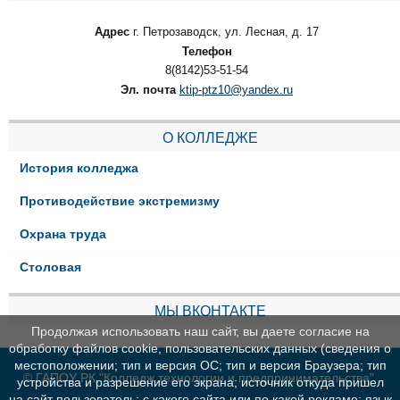
Адрес
г. Петрозаводск, ул. Лесная, д. 17
Телефон
8(8142)53-51-54
Эл. почта
ktip-ptz10@yandex.ru
О КОЛЛЕДЖЕ
История колледжа
Противодействие экстремизму
Охрана труда
Столовая
МЫ ВКОНТАКТЕ
Продолжая использовать наш сайт, вы даете согласие на
обработку файлов cookie, пользовательских данных (сведения о
местоположении; тип и версия ОС; тип и версия Браузера; тип
© ГАПОУ РК "Колледж технологии и предпринимательства"
устройства и разрешение его экрана; источник откуда пришел
на сайт пользователь; с какого сайта или по какой рекламе; язык