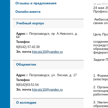
Отзывы и предложения
26 мая 2023 
24 мая 2
Професс
Онлайн-анкета
Амбассад
своем оп
Учебный корпус
Адрес
г. Петрозаводск, пр. А.Невского, д.
Цель Про
64
создани
Телефон
посредст
8(8142) 57-42-39
образова
Эл. почта
ktip-ptz10@yandex.ru
федераль
Задачи П
Общежитие
Адрес
г. Петрозаводск, ул. Лесная, д. 17
1. Форми
(кластер
Телефон
8(8142)53-51-54
2. Орган
Эл. почта
ktip-ptz10@yandex.ru
потенциа
работник
3. Увели
О колледже
образова