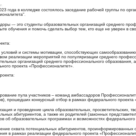
г.
023 года в колледже состоялось заседание рабочей группы по ор
ионалитета".
оры -– это студенты образовательных организаций среднего проф
ыте обучения и помочь сделать выбор тем, кто еще не уверен в св
екта:
е условий и системы мотивации, способствующих самообразован
вом реализации мероприятий по популяризации среднего профес
тельных организаций среднего профессионального образования, 
ного проекта «Профессионалитет».
роекта:
рование пула участников – команд амбассадоров Профессионалите
ов), прошедших конкурсный отбор в рамках федерального проекта
изация и проведение цикла образовательных, просветительских, 
льных абитуриентов, а также их родителей (законных представител
ов об образовательных программах и возможностях федерального
чение охвата потенциальных абитуриентов, проинформированных 
ния в рамках реализации федерального проекта «Профессионалит