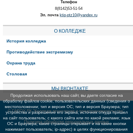
Телефон
8(8142)53-51-54
Эл. почта
ktip-ptz10@yandex.ru
О КОЛЛЕДЖЕ
История колледжа
Противодействие экстремизму
Охрана труда
Столовая
МЫ ВКОНТАКТЕ
Продолжая использовать наш сайт, вы даете согласие на
обработку файлов cookie, пользовательских данных (сведения о
местоположении; тип и версия ОС; тип и версия Браузера; тип
© ГАПОУ РК "Колледж технологии и предпринимательства"
устройства и разрешение его экрана; источник откуда пришел
на сайт пользователь; с какого сайта или по какой рекламе; язык
Политика обработки персональных данных
ОС и Браузера; какие страницы открывает и на какие кнопки
нажимает пользователь; ip-адрес) в целях функционирования