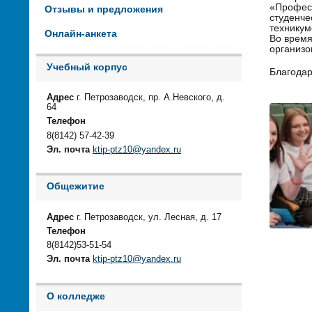
«Професс
Отзывы и предложения
студенче
техникум
Онлайн-анкета
Во время
организо
Учебный корпус
Благодар
Адрес
г. Петрозаводск, пр. А.Невского, д.
64
Телефон
8(8142) 57-42-39
Эл. почта
ktip-ptz10@yandex.ru
Общежитие
Адрес
г. Петрозаводск, ул. Лесная, д. 17
Телефон
8(8142)53-51-54
Эл. почта
ktip-ptz10@yandex.ru
О колледже