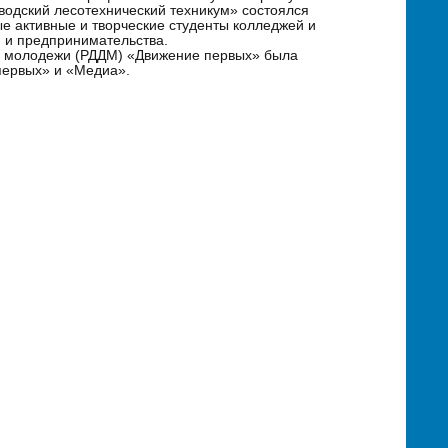
одский лесотехнический техникум» состоялся
е активные и творческие студенты колледжей и
и и предпринимательства.
и молодежи (РДДМ) «Движение первых» была
первых» и «Медиа».