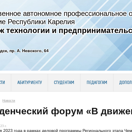
венное автономное профессиональное 
ие Республики Карелия
ж технологии и предпринимательс
дск, пр. А. Невского, 64
СТИ
АБИТУРИЕНТУ
СТУДЕНТАМ
ПЕДАГОГАМ
ДОПОЛ
Новости
денческий форум «В движе
23 г.
я 2023 года в рамках деловой программы Регионального этапа Че