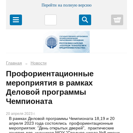
Перейти на полную версию
Корз
Главная
Новости
→
Профориентационные
мероприятия в рамках
Деловой программы
Чемпионата
20 апреля 2023 г.
В рамках Деловой программы Чемпионата 18,19 и 20
апреля 2023 года состоялись профориентационные
мероприятия: "День открытых дверей", практические
занятия для учащихся МОУ "Средняя школа №8 имени