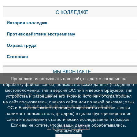
О КОЛЛЕДЖЕ
История колледжа
Противодействие экстремизму
Охрана труда
Столовая
МЫ ВКОНТАКТЕ
Продолжая использовать наш сайт, вы даете согласие на
обработку файлов cookie, пользовательских данных (сведения о
местоположении; тип и версия ОС; тип и версия Браузера; тип
© ГАПОУ РК "Колледж технологии и предпринимательства"
устройства и разрешение его экрана; источник откуда пришел
на сайт пользователь; с какого сайта или по какой рекламе; язык
Политика обработки персональных данных
ОС и Браузера; какие страницы открывает и на какие кнопки
нажимает пользователь; ip-адрес) в целях функционирования
сайта и проведения статистических исследований и обзоров.
Если вы не хотите, чтобы ваши данные обрабатывались,
ktip-ptz10@yandex.ru
покиньте сайт.