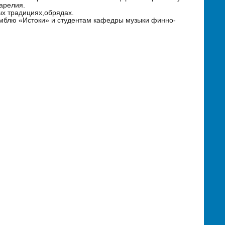
арелия.
х традициях,обрядах.
мблю «Истоки» и студентам кафедры музыки финно-