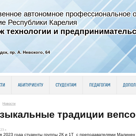
венное автономное профессиональное 
ие Республики Карелия
ж технологии и предпринимательс
дск, пр. А. Невского, 64
СТИ
АБИТУРИЕНТУ
СТУДЕНТАМ
ПЕДАГОГАМ
ДОПОЛ
Новости
зыкальные традиции вепсо
23 г.
я 2023 года студенты группы 2К и 1Т с преподавателями Малинен К