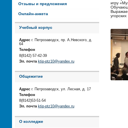
игру «Му
Отзывы и предложения
Обучающи
Выражаем
Онлайн-анкета
угорских
Учебный корпус
Адрес
г. Петрозаводск, пр. А.Невского, д.
64
Телефон
8(8142) 57-42-39
Эл. почта
ktip-ptz10@yandex.ru
Общежитие
Адрес
г. Петрозаводск, ул. Лесная, д. 17
Телефон
8(8142)53-51-54
Эл. почта
ktip-ptz10@yandex.ru
О колледже