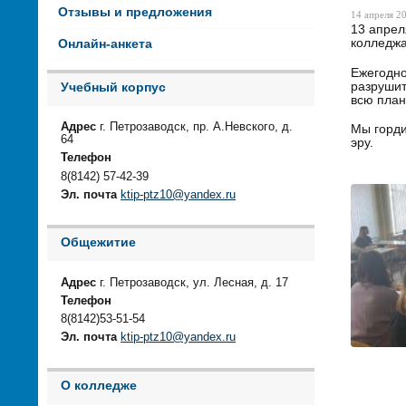
Отзывы и предложения
14 апреля 20
13 апрел
колледжа
Онлайн-анкета
Ежегодно
разрушит
Учебный корпус
всю план
Адрес
г. Петрозаводск, пр. А.Невского, д.
Мы горди
64
эру.
Телефон
8(8142) 57-42-39
Эл. почта
ktip-ptz10@yandex.ru
Общежитие
Адрес
г. Петрозаводск, ул. Лесная, д. 17
Телефон
8(8142)53-51-54
Эл. почта
ktip-ptz10@yandex.ru
О колледже