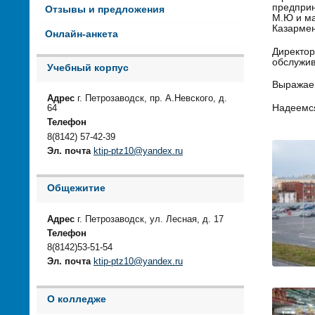
предприн
Отзывы и предложения
М.Ю и ма
Казармен
Онлайн-анкета
Директор
обслужив
Учебный корпус
Выражаем
Адрес
г. Петрозаводск, пр. А.Невского, д.
Надеемся
64
Телефон
8(8142) 57-42-39
Эл. почта
ktip-ptz10@yandex.ru
Общежитие
Адрес
г. Петрозаводск, ул. Лесная, д. 17
Телефон
8(8142)53-51-54
Эл. почта
ktip-ptz10@yandex.ru
О колледже