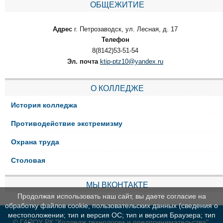
ОБЩЕЖИТИЕ
Адрес
г. Петрозаводск, ул. Лесная, д. 17
Телефон
8(8142)53-51-54
Эл. почта
ktip-ptz10@yandex.ru
О КОЛЛЕДЖЕ
История колледжа
Противодействие экстремизму
Охрана труда
Столовая
МЫ ВКОНТАКТЕ
Продолжая использовать наш сайт, вы даете согласие на
обработку файлов cookie, пользовательских данных (сведения о
местоположении; тип и версия ОС; тип и версия Браузера; тип
© ГАПОУ РК "Колледж технологии и предпринимательства"