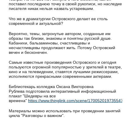
поставил последнюю точку в своей рукописи, но наследие
писателя никак нельзя назвать устаревшим.
Что же в драматургии Островского делает ее столь
современной и актуальной?
Вероятно, темы, затронутые автором, созданные им
образы так близки, знакомы и понятны русской душе.
Кабанихи, бальзаминовы, счастливцевы и
несчастливцевы продолжают жить. Потому Островский
вечен и бесконечен.
Самые известные произведения Островского и сегодня
пользуются огромной популярностью у зрителей в театре,
кино и на телевидении, ставятся лучшими режиссерами,
исполняются прекрасными современными актерами.
Библиотекарь колледжа Оксана Викторовна
Рублева подготовила интерактивный информационный
плакат "Шедевры на все
времена"
https://www.thinglink.com/scene/170052019735547184
Материалы можно использовать при проведении занятий
цикла "Разговоры о важном".