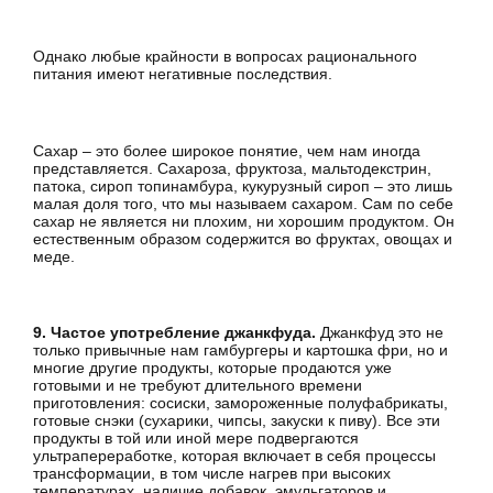
Однако любые крайности в вопросах рационального
питания имеют негативные последствия.
Сахар – это более широкое понятие, чем нам иногда
представляется. Сахароза, фруктоза, мальтодекстрин,
патока, сироп топинамбура, кукурузный сироп – это лишь
малая доля того, что мы называем сахаром. Сам по себе
сахар не является ни плохим, ни хорошим продуктом. Он
естественным образом содержится во фруктах, овощах и
меде.
9. Частое употребление джанкфуда.
Джанкфуд это не
только привычные нам гамбургеры и картошка фри, но и
многие другие продукты, которые продаются уже
готовыми и не требуют длительного времени
приготовления: сосиски, замороженные полуфабрикаты,
готовые снэки (сухарики, чипсы, закуски к пиву). Все эти
продукты в той или иной мере подвергаются
ультрапереработке, которая включает в себя процессы
трансформации, в том числе нагрев при высоких
температурах, наличие добавок, эмульгаторов и