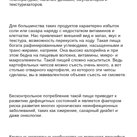
текстуризаторов.
Для большинства таких продуктов характерен избыток
соли или сахара наряду с недостатком витаминов и
клетчатки. Нас привлекает внешний вид и запах, вкус и
текстура, возможность перекусить на ходу. Такая пища
богата рафинированными углеводами, насыщенными и
транс-жирами, натрием. Она высоко калорийна и при
этом бедна на пищевые волокна, витамины, микро- и
макроэлементы. Такой пищей сложно насытиться. Ведь
картофельных чипсов можно съесть очень много, а вот
столько отварного картофеля, из которого эти чипсы
сделаны, вы в эквивалентном объеме съесть не сможете.
Бесконтрольное потребление такой пищи приводит к
развитию дефицитных состояний и является фактором
риска развития многих хронических неинфекционных
заболеваний, таких как ожирение, сахарный диабет и
даже онкологии.
Крупные экспертные сообщества не включают джанкфуд