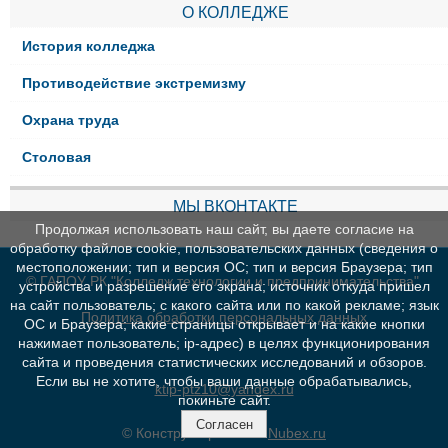
О КОЛЛЕДЖЕ
История колледжа
Противодействие экстремизму
Охрана труда
Столовая
МЫ ВКОНТАКТЕ
Продолжая использовать наш сайт, вы даете согласие на
обработку файлов cookie, пользовательских данных (сведения о
местоположении; тип и версия ОС; тип и версия Браузера; тип
© ГАПОУ РК "Колледж технологии и предпринимательства"
устройства и разрешение его экрана; источник откуда пришел
на сайт пользователь; с какого сайта или по какой рекламе; язык
Политика обработки персональных данных
ОС и Браузера; какие страницы открывает и на какие кнопки
нажимает пользователь; ip-адрес) в целях функционирования
сайта и проведения статистических исследований и обзоров.
Если вы не хотите, чтобы ваши данные обрабатывались,
ktip-ptz10@yandex.ru
покиньте сайт.
Согласен
© Конструктор сайтов
Nubex.ru