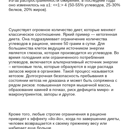
Из-за распространенности ожирения, в последние годы
оно изменилось на ≤1: <<1:> 4 (50-55% углеводов, 25-30%
белков, 20% жиров).
Существует огромное количество диет, которые меняют
классическое соотношение. Яркий пример — кетогенная
диета. Она подразумевает ограничение количества
углеводов в рационе, менее 50 грамм в сутки. Для
большинства клеток ведущим источником энергии
является глюкоза, которая производится из углеводов. Во
время голодания или ограниченного потребления
углеводов, включается альтернативный источник энергии
– кетоновые тела, которые образуются в ходе распада
запасов жиров в организме. Такой процесс называется
кетозом. Долгосрочная безопасность пребывания в
состоянии кетоза не доказана и может быть сопряжена с
рядом рисков: повышенная потеря мышечной массы,
образование камней в почках, риск дефицита микро- и
макронутриентов, запоры и другое.
Кроме того, любые строгие ограничения в рационе
приводят к эффекту «йо-йо», когда по завершению диеты,
человек возвращается к своему прежнему весу или
набирает еще больше.