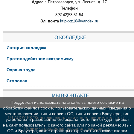
Адрес
г. Петрозаводск, ул. Лесная, д. 17
Телефон
8(8142)53-51-54
Эл. почта
ktip-ptz10@yandex.ru
О КОЛЛЕДЖЕ
История колледжа
Противодействие экстремизму
Охрана труда
Столовая
МЫ ВКОНТАКТЕ
Продолжая использовать наш сайт, вы даете согласие на
обработку файлов cookie, пользовательских данных (сведения о
местоположении; тип и версия ОС; тип и версия Браузера; тип
© ГАПОУ РК "Колледж технологии и предпринимательства"
устройства и разрешение его экрана; источник откуда пришел
на сайт пользователь; с какого сайта или по какой рекламе; язык
Политика обработки персональных данных
ОС и Браузера; какие страницы открывает и на какие кнопки