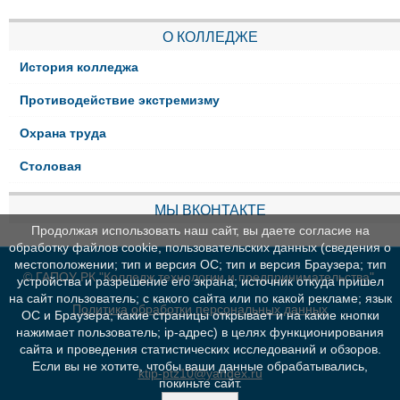
О КОЛЛЕДЖЕ
История колледжа
Противодействие экстремизму
Охрана труда
Столовая
МЫ ВКОНТАКТЕ
Продолжая использовать наш сайт, вы даете согласие на
обработку файлов cookie, пользовательских данных (сведения о
местоположении; тип и версия ОС; тип и версия Браузера; тип
© ГАПОУ РК "Колледж технологии и предпринимательства"
устройства и разрешение его экрана; источник откуда пришел
на сайт пользователь; с какого сайта или по какой рекламе; язык
Политика обработки персональных данных
ОС и Браузера; какие страницы открывает и на какие кнопки
нажимает пользователь; ip-адрес) в целях функционирования
сайта и проведения статистических исследований и обзоров.
Если вы не хотите, чтобы ваши данные обрабатывались,
ktip-ptz10@yandex.ru
покиньте сайт.