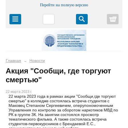
Перейти на полную версию
Корз
Главная
Новости
→
Акция "Сообщи, где торгуют
смертью"
22 марта 2023 г.
22 марта 2023 года в рамках акции "Сообщи,где торгуют
смертью" в колледже состоялась встреча студентов с
Маковец Степаном Сергеевичем, оперупономоченным
Управления по контролю за оборотом наркотиков МВД по
РК в группе 3К. На занятии состоялся просмотр
тематического фильма. А также состоялась встреча
студентов-первокурсников с Брендаевой Е.С.,