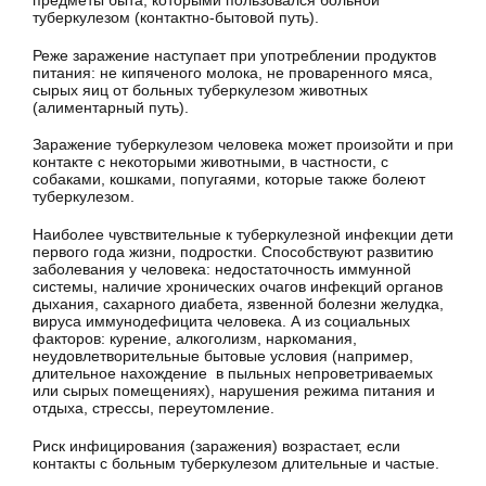
туберкулезом (контактно-бытовой путь).
Реже заражение наступает при употреблении продуктов
питания: не кипяченого молока, не проваренного мяса,
сырых яиц от больных туберкулезом животных
(алиментарный путь).
Заражение туберкулезом человека может произойти и при
контакте с некоторыми животными, в частности, с
собаками, кошками, попугаями, которые также болеют
туберкулезом.
Наиболее чувствительные к туберкулезной инфекции дети
первого года жизни, подростки. Способствуют развитию
заболевания у человека: недостаточность иммунной
системы, наличие хронических очагов инфекций органов
дыхания, сахарного диабета, язвенной болезни желудка,
вируса иммунодефицита человека. А из социальных
факторов: курение, алкоголизм, наркомания,
неудовлетворительные бытовые условия (например,
длительное нахождение в пыльных непроветриваемых
или сырых помещениях), нарушения режима питания и
отдыха, стрессы, переутомление.
Риск инфицирования (заражения) возрастает, если
контакты с больным туберкулезом длительные и частые.