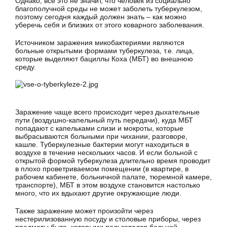
Однако, все это не значит, что человек из социально
благополучной среды не может заболеть туберкулезом,
поэтому сегодня каждый должен знать – как можно
уберечь себя и близких от этого коварного заболевания.
Источником заражения микобактериями являются
больные открытыми формами туберкулеза, т.е. лица,
которые выделяют бациллы Коха (МБТ) во внешнюю
среду.
Заражение чаще всего происходит через дыхательные
пути (воздушно-капельный путь передачи), куда МБТ
попадают с капельками слизи и мокроты, которые
выбрасываются больными при чихании, разговоре,
кашле. Туберкулезные бактерии могут находиться в
воздухе в течение нескольких часов. И если больной с
открытой формой туберкулеза длительно время проводит
в плохо проветриваемом помещении (в квартире, в
рабочем кабинете, больничной палате, тюремной камере,
транспорте), МБТ в этом воздухе становится настолько
много, что их вдыхают другие окружающие люди.
Также заражение может произойти через
нестерилизованную посуду и столовые приборы, через
предметы быта, которыми пользовался больной