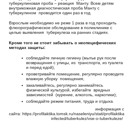
туберкулиновая проба – реакция Манту. Всем детям
внутрикожная диагностическая проба Манту с
туберкулином проводится один раз в год.
Взрослым необходимо не реже 1 раза в год проходить
флюорографическое обследование в поликлинике с
целью выявления туберкулеза на ранних стадиях.
Кроме того не стоит забывать о неспецифических
методах защиты:
соблюдайте личную гигиену (мытье рук после
возвращения с улицы, из транспорта, из туалета
и перед едой);
проветривайте помещение, регулярно проводите
влажную уборку помещения;
закаливайтесь, регулярно занимайтесь
физической культурой, избегайте вредных
зависимостей (курение, алкоголь, наркотики);
соблюдайте режим питания, труда и отдыха.
информация с
сайта: https://profilaktika.tomsk.ru/naseleniyu/stati/profilaktika-
infected/tuberkulez/vse-o-tuberkuleze/