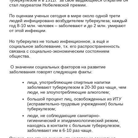
туберкулезом и в 1911г. за свое выдающееся открытие он
стал лауреатом Нобелевской премии.
По оценкам ученых сегодня в мире около одной трети
людей инфицировано возбудителем туберкулеза; каждый
год 8-10 млн. человек – заболевают и до 2 млн. умирают
от этой инфекции.
Но туберкулез не только инфекционное, а ещё и
социальное заболевание, т.к. его распространенность
связана с социально-экономическим состоянием
общества.
О значении социальных факторов на развитие
заболевания говорят следующие факты:
лица, употребляющие спиртные напитки
заболевают туберкулезом в 20-30 раз чаще, чем
люди, не злоупотребляющие алкоголем;
большой процент лиц, освобожденных из ИТУ
(исправительно-трудовые учреждения) больны
туберкулезом;
люди, не соблюдающие санитарно-
гигиенический и эпидемиологический режим,
находясь в контакте с больным туберкулезом,
заболевают им в 6-10 раз чаще.