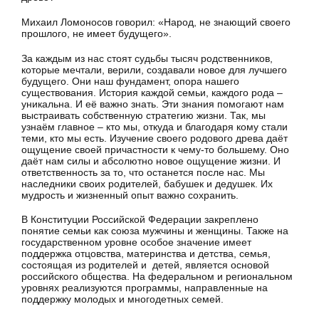
Михаил Ломоносов говорил: «Народ, не знающий своего
прошлого, не имеет будущего».
За каждым из нас стоят судьбы тысяч родственников,
которые мечтали, верили, создавали новое для лучшего
будущего. Они наш фундамент, опора нашего
существования. История каждой семьи, каждого рода –
уникальна. И её важно знать. Эти знания помогают нам
выстраивать собственную стратегию жизни. Так, мы
узнаём главное – кто мы, откуда и благодаря кому стали
теми, кто мы есть. Изучение своего родового древа даёт
ощущение своей причастности к чему-то большему. Оно
даёт нам силы и абсолютно новое ощущение жизни. И
ответственность за то, что останется после нас. Мы
наследники своих родителей, бабушек и дедушек. Их
мудрость и жизненный опыт важно сохранить.
В Конституции Российской Федерации закреплено
понятие семьи как союза мужчины и женщины. Также на
государственном уровне особое значение имеет
поддержка отцовства, материнства и детства, семья,
состоящая из родителей и детей, является основой
российского общества. На федеральном и региональном
уровнях реализуются программы, направленные на
поддержку молодых и многодетных семей.