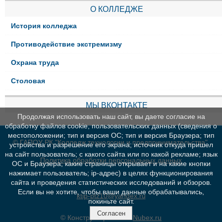
О КОЛЛЕДЖЕ
История колледжа
Противодействие экстремизму
Охрана труда
Столовая
МЫ ВКОНТАКТЕ
Продолжая использовать наш сайт, вы даете согласие на
обработку файлов cookie, пользовательских данных (сведения о
местоположении; тип и версия ОС; тип и версия Браузера; тип
© ГАПОУ РК "Колледж технологии и предпринимательства"
устройства и разрешение его экрана; источник откуда пришел
на сайт пользователь; с какого сайта или по какой рекламе; язык
Политика обработки персональных данных
ОС и Браузера; какие страницы открывает и на какие кнопки
нажимает пользователь; ip-адрес) в целях функционирования
сайта и проведения статистических исследований и обзоров.
Если вы не хотите, чтобы ваши данные обрабатывались,
ktip-ptz10@yandex.ru
покиньте сайт.
Согласен
© Конструктор сайтов
Nubex.ru