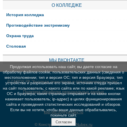
О КОЛЛЕДЖЕ
История колледжа
Противодействие экстремизму
Охрана труда
Столовая
МЫ ВКОНТАКТЕ
Продолжая использовать наш сайт, вы даете согласие на
обработку файлов cookie, пользовательских данных (сведения о
местоположении; тип и версия ОС; тип и версия Браузера; тип
© ГАПОУ РК "Колледж технологии и предпринимательства"
устройства и разрешение его экрана; источник откуда пришел
на сайт пользователь; с какого сайта или по какой рекламе; язык
Политика обработки персональных данных
ОС и Браузера; какие страницы открывает и на какие кнопки
нажимает пользователь; ip-адрес) в целях функционирования
сайта и проведения статистических исследований и обзоров.
Если вы не хотите, чтобы ваши данные обрабатывались,
ktip-ptz10@yandex.ru
покиньте сайт.
Согласен
© Конструктор сайтов
Nubex.ru