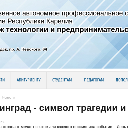
венное автономное профессиональное 
ие Республики Карелия
ж технологии и предпринимательс
дск, пр. А. Невского, 64
СТИ
АБИТУРИЕНТУ
СТУДЕНТАМ
ПЕДАГОГАМ
ДОПОЛ
Новости
инград - символ трагедии и
23 г.
я страна отмечает святое для каждого россиянина событие – День