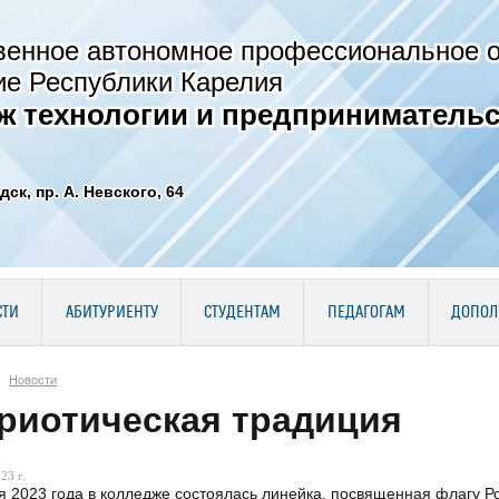
венное автономное профессиональное 
ие Республики Карелия
ж технологии и предпринимательс
дск, пр. А. Невского, 64
СТИ
АБИТУРИЕНТУ
СТУДЕНТАМ
ПЕДАГОГАМ
ДОПОЛ
Новости
риотическая традиция
23 г.
я 2023 года в колледже состоялась линейка, посвященная флагу Р